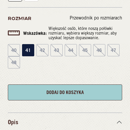
Przewodnik po rozmiarach
ROZMIAR
Większość osób, które noszą połówki
Wskazówka:
rozmiaru, wybiera większy rozmiar, aby
uzyskać lepsze dopasowanie.
40
41
42
43
44
45
46
47
48
DODAJ DO KOSZYKA
Opis