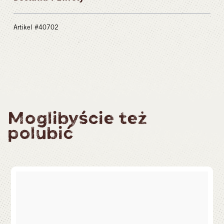
Artikel #40702
Moglibyście też
polubić