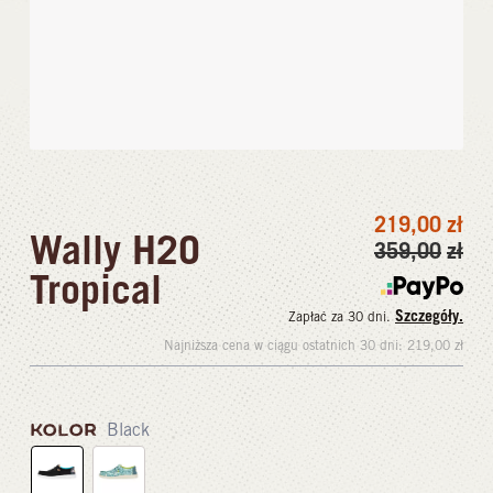
219,00
zł
Wally H2O
359,00
zł
Tropical
Szczegóły.
Zapłać za 30 dni.
Najniższa cena w ciągu ostatnich 30 dni:
219,00
zł
KOLOR
Black