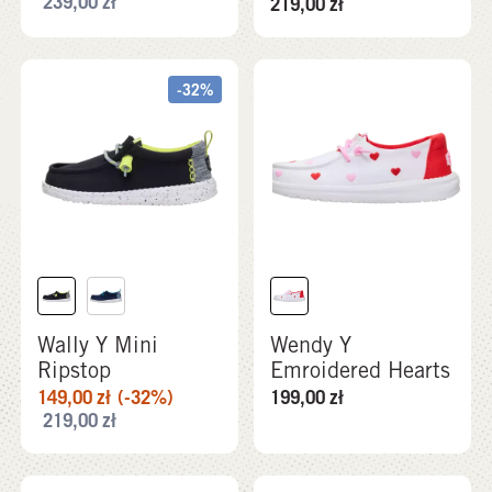
239,00
zł
219,00
zł
-32%
Wally Y Mini
Wendy Y
Ripstop
Emroidered Hearts
149,00
zł
(-32%)
199,00
zł
219,00
zł