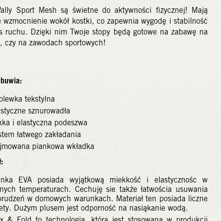
ally Sport Mesh są świetne do aktywności fizycznej! Mają
 wzmocnienie wokół kostki, co zapewnia wygodę i stabilność
s ruchu. Dzięki nim Twoje stopy będą gotowe na zabawę na
u, czy na zawodach sportowych!
Obuwia:
olewka tekstylna
astyczne sznurowadła
kka i
elastyczna
podeszwa
stem łatwego zakładania
jmowana piankowa wkładka
:
anka EVA posiada wyjątkową miekkość i elastycznośc w
żnych temperaturach. Cechuję sie także łatwościa usuwania
brudzeń w domowych warunkach. Materiał ten posiada liczne
lety. Dużym plusem jest odporność na nasiąkanie wodą.
ex & Fold to technologia, która jest stosowana w produkcji