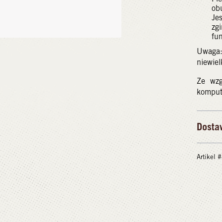
ob
Je
zg
fun
Uwaga:
niewiel
Ze wzg
kompute
Dosta
Artikel