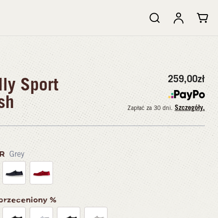
259,00
zł
ly Sport
sh
Szczegóły.
Zapłać za 30 dni.
OR
Grey
 przeceniony %