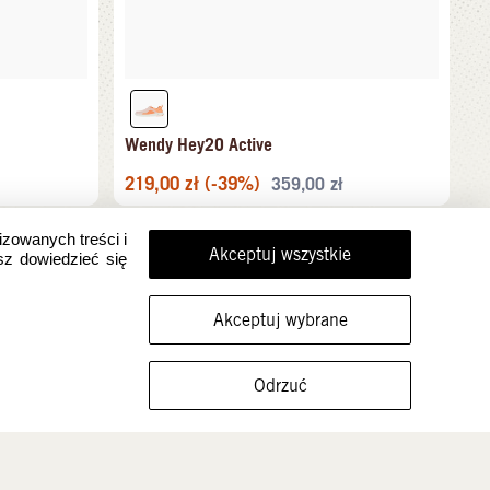
Wendy Hey2O Active
219,00
zł
(-39%)
359,00
zł
izowanych treści i
Akceptuj wszystkie
sz dowiedzieć się
Akceptuj wybrane
FILTRUJ ROZMIARY
Odrzuć