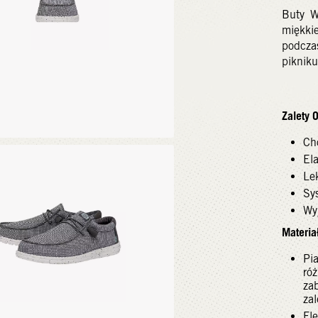
Buty W
miękkie
podcza
piknik
Zalety 
Ch
El
Le
Sy
Wy
Materiał
Pi
ró
za
za
Fl