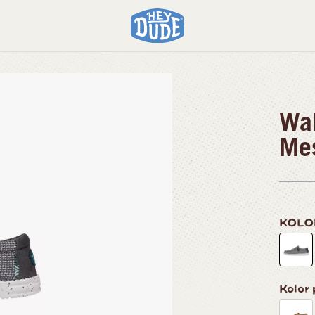
Wal
Me
KOL
Kolor