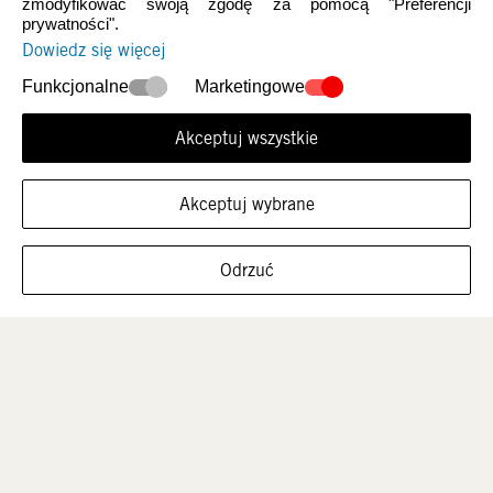
zmodyfikować swoją zgodę za pomocą "Preferencji
prywatności".
Dowiedz się więcej
Nowości
Damskie
Funkcjonalne
Marketingowe
Akceptuj wszystkie
Akceptuj wybrane
FILTRUJ ROZMIARY
Odrzuć
Mężczyźni
Dzieci