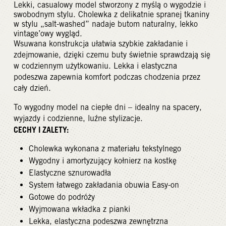
Lekki, casualowy model stworzony z myślą o wygodzie i
swobodnym stylu. Cholewka z delikatnie spranej tkaniny
w stylu „salt-washed” nadaje butom naturalny, lekko
vintage’owy wygląd.
Wsuwana konstrukcja ułatwia szybkie zakładanie i
zdejmowanie, dzięki czemu buty świetnie sprawdzają się
w codziennym użytkowaniu. Lekka i elastyczna
podeszwa zapewnia komfort podczas chodzenia przez
cały dzień.
To wygodny model na ciepłe dni – idealny na spacery,
wyjazdy i codzienne, luźne stylizacje.
CECHY I ZALETY:
Cholewka wykonana z materiału tekstylnego
Wygodny i amortyzujący kołnierz na kostkę
Elastyczne sznurowadła
System łatwego zakładania obuwia Easy-on
Gotowe do podróży
Wyjmowana wkładka z pianki
Lekka, elastyczna podeszwa zewnętrzna