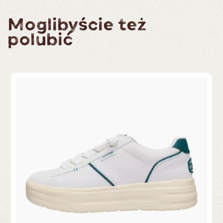
Moglibyście też
polubić