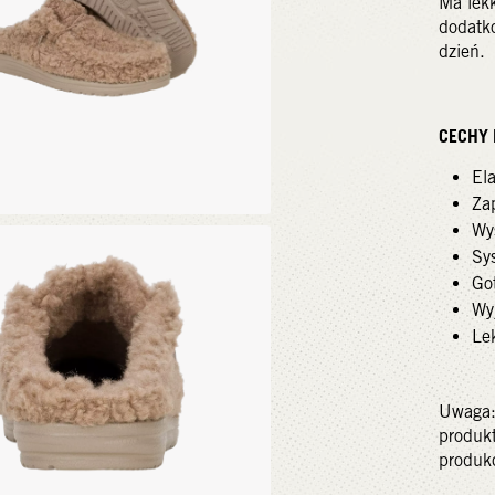
Ma lek
dodatko
dzień.
CECHY 
El
Za
Wy
Sy
Go
Wy
Le
Uwaga: 
produk
produk