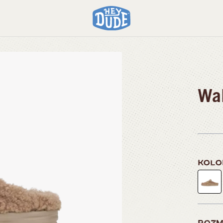
Wal
KOL
ROZM