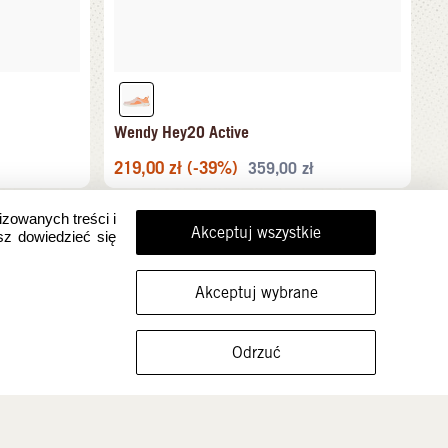
Wendy Hey2O Active
219,00
zł
(-39%)
359,00
zł
izowanych treści i
Akceptuj wszystkie
sz dowiedzieć się
Akceptuj wybrane
FILTRUJ ROZMIARY
Odrzuć