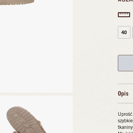
40
Opis
Uprość 
szybkie
tkaniny