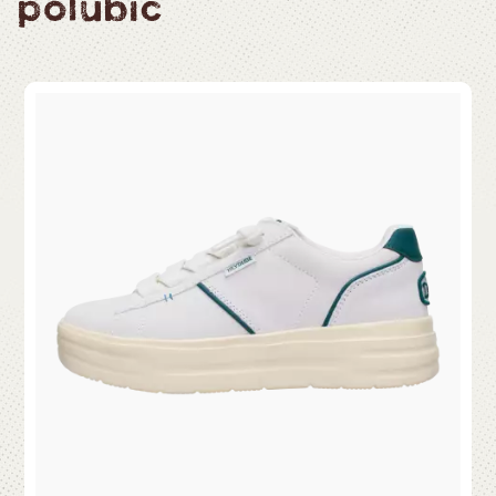
polubić