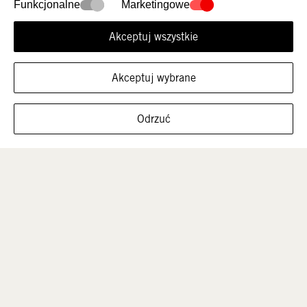
Nowości
Damskie
Funkcjonalne
Marketingowe
Akceptuj wszystkie
Akceptuj wybrane
FILTRUJ ROZMIARY
Odrzuć
Mężczyźni
Dzieci