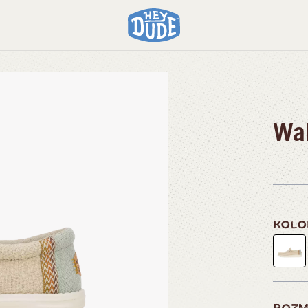
Wal
KOL
ROZM