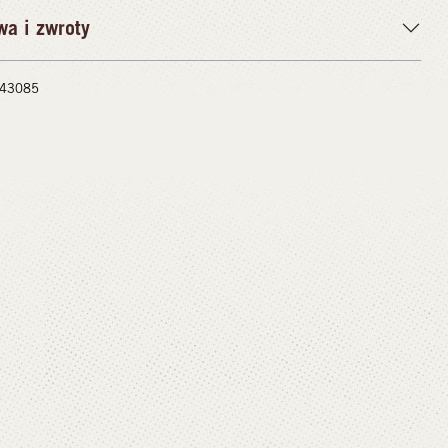
wa i zwroty
 #43085