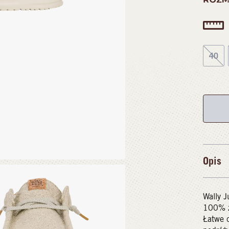
40
Opis
Wally J
100% z 
Łatwe d