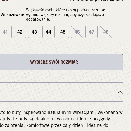
Większość osób, które noszą połówki rozmiaru,
Wskazówka:
wybiera większy rozmiar, aby uzyskać lepsze
dopasowanie.
41
42
43
44
45
46
47
48
WYBIERZ SWÓJ ROZMIAR
ute to buty inspirowane naturalnymi wibracjami. Wykonane w
juty, te buty są idealne na wiosenne i letnie przygody.
o założenia, komfortowe przez cały dzień i idealne do