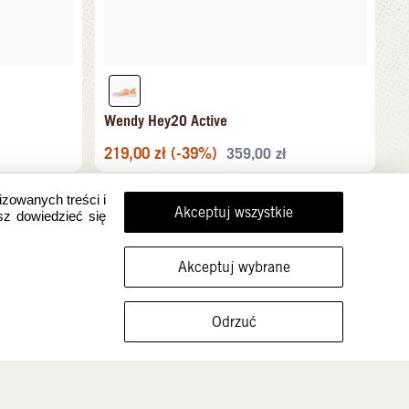
Wendy Hey2O Active
219,00
zł
(-39%)
359,00
zł
izowanych treści i
Akceptuj wszystkie
sz dowiedzieć się
Akceptuj wybrane
FILTRUJ ROZMIARY
Odrzuć