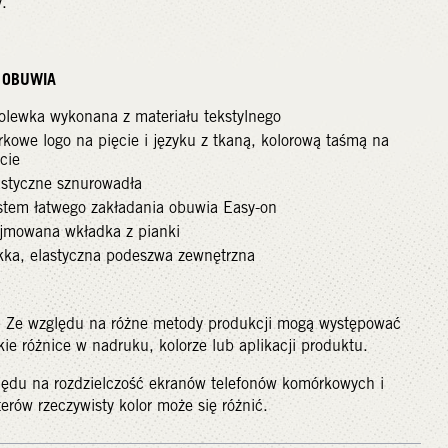
.
Y OBUWIA
olewka wykonana z materiału tekstylnego
rkowe logo na pięcie i języku z tkaną, kolorową taśmą na
ęcie
astyczne sznurowadła
stem łatwego zakładania obuwia Easy-on
jmowana wkładka z pianki
kka, elastyczna podeszwa zewnętrzna
 Ze względu na różne metody produkcji mogą występować
kie różnice w nadruku, kolorze lub aplikacji produktu.
lędu na rozdzielczość ekranów telefonów komórkowych i
rów rzeczywisty kolor może się różnić.