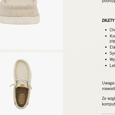
podróży
ZALET
Ch
Ko
pi
El
Sy
Wy
Le
Uwaga:
niewiel
Ze wzg
kompute