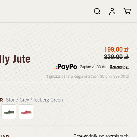
199,00
zł
ly Jute
329,00
zł
Szczegóły.
Zapłać za 30 dni.
Najniższa cena w ciągu ostatnich 30 dni:
199,00
zł
OR
Stone Grey / Iceberg Green
Przewodnik po rozmiarach
IAR