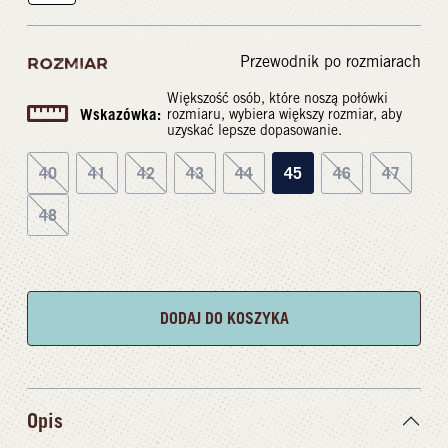
Przewodnik po rozmiarach
ROZMIAR
Większość osób, które noszą połówki
Wskazówka:
rozmiaru, wybiera większy rozmiar, aby
uzyskać lepsze dopasowanie.
40
41
42
43
44
45
46
47
48
DODAJ DO KOSZYKA
Opis