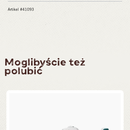
Artikel #41093
Moglibyście też
polubić