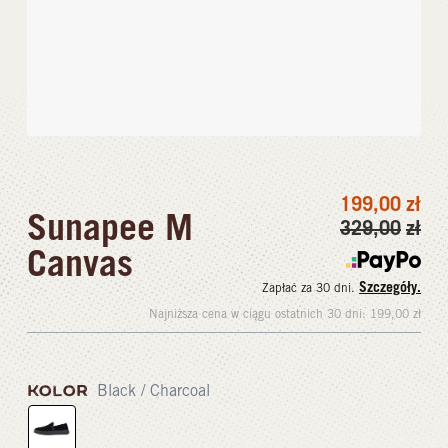
199,00
zł
Sunapee M
329,00
zł
Canvas
Szczegóły.
Zapłać za 30 dni.
Najniższa cena w ciągu ostatnich 30 dni:
199,00
zł
KOLOR
Black / Charcoal