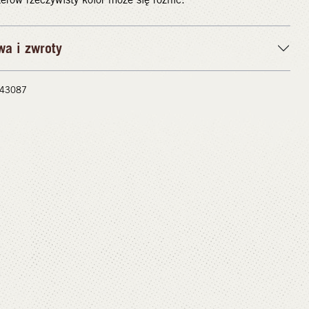
wa i zwroty
 #43087