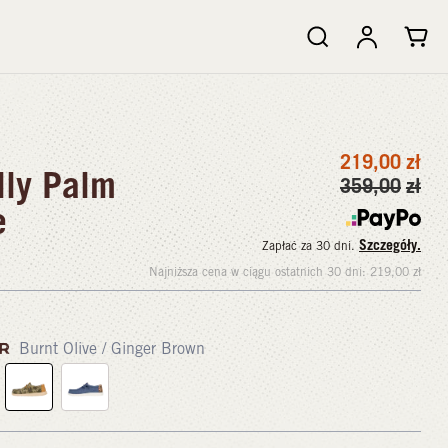
219,00
zł
ly Palm
359,00
zł
e
Szczegóły.
Zapłać za 30 dni.
Najniższa cena w ciągu ostatnich 30 dni:
219,00
zł
OR
Burnt Olive / Ginger Brown