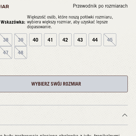
Przewodnik po rozmiarach
IAR
Większość osób, które noszą połówki rozmiaru,
Wskazówka:
wybiera większy rozmiar, aby uzyskać lepsze
dopasowanie.
38
39
40
41
42
43
44
45
47
48
WYBIERZ SWÓJ ROZMIAR