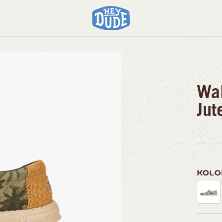
Wal
Jut
KOL