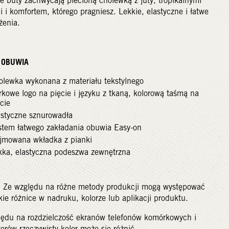
ie buty zachwycają plecioną cholewką z juty, tropikalnymi
 i komfortem, którego pragniesz. Lekkie, elastyczne i łatwe
żenia.
Y OBUWIA
olewka wykonana z materiału tekstylnego
rkowe logo na pięcie i języku z tkaną, kolorową taśmą na
ęcie
astyczne sznurowadła
stem łatwego zakładania obuwia Easy-on
jmowana wkładka z pianki
kka, elastyczna podeszwa zewnętrzna
 Ze względu na różne metody produkcji mogą występować
kie różnice w nadruku, kolorze lub aplikacji produktu.
lędu na rozdzielczość ekranów telefonów komórkowych i
rów rzeczywisty kolor może się różnić.