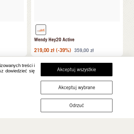
Wendy Hey2O Active
219,00
zł
(-39%)
359,00
zł
izowanych treści i
Akceptuj wszystkie
sz dowiedzieć się
Akceptuj wybrane
FILTRUJ ROZMIARY
Odrzuć