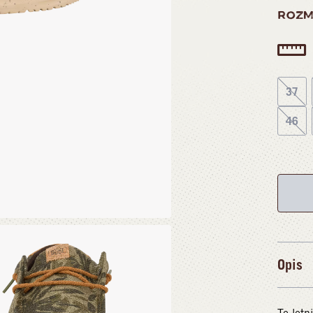
ROZM
37
46
Opis