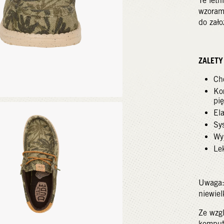
Te letn
wzorami
do zało
ZALET
Ch
Ko
pi
El
Sy
Wy
Le
Uwaga:
niewiel
Ze wzg
kompute