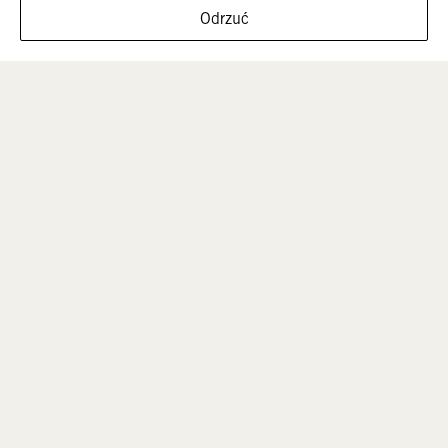
FILTRUJ ROZMIARY
Odrzuć
Mężczyźni
Dzieci
Sale
POMOC
Formy płatności