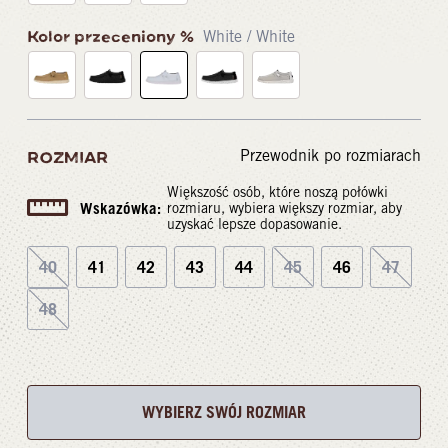
Kolor przeceniony %
White / White
Przewodnik po rozmiarach
ROZMIAR
Większość osób, które noszą połówki
Wskazówka:
rozmiaru, wybiera większy rozmiar, aby
uzyskać lepsze dopasowanie.
40
41
42
43
44
45
46
47
48
WYBIERZ SWÓJ ROZMIAR