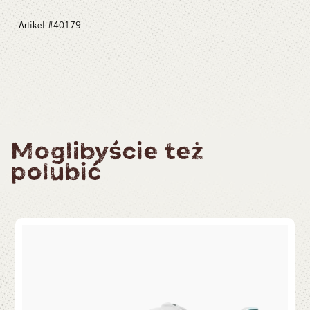
Artikel #40179
Moglibyście też
polubić