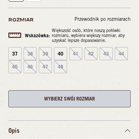
Przewodnik po rozmiarach
ROZMIAR
Większość osób, które noszą połówki
Wskazówka:
rozmiaru, wybiera większy rozmiar, aby
uzyskać lepsze dopasowanie.
37
38
39
40
41
42
43
44
45
46
47
48
WYBIERZ SWÓJ ROZMIAR
Opis