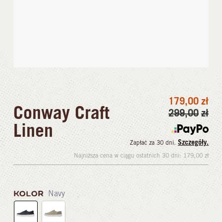
179,00
zł
Conway Craft
299,00
zł
Linen
Szczegóły.
Zapłać za 30 dni.
Najniższa cena w ciągu ostatnich 30 dni:
179,00
zł
KOLOR
Navy