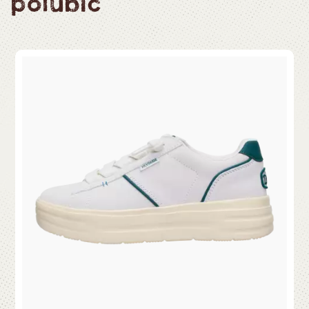
polubić