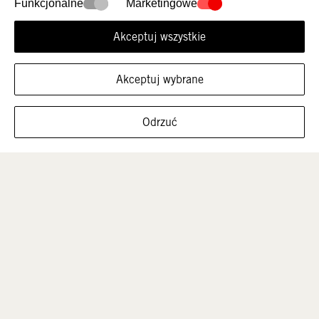
Nowości
Damskie
Funkcjonalne
Marketingowe
Akceptuj wszystkie
Akceptuj wybrane
FILTRUJ ROZMIARY
Odrzuć
Mężczyźni
Dzieci