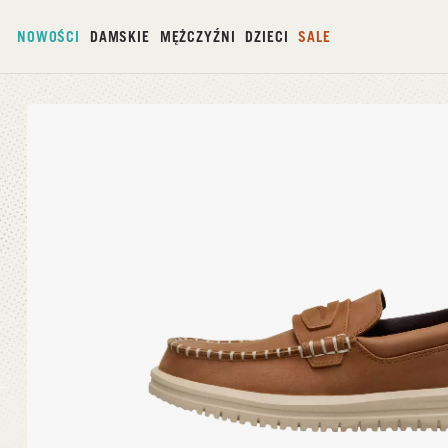
NOWOŚCI
DAMSKIE
MĘŻCZYŹNI
DZIECI
SALE
Strona główna
/
Wally NXT Loafer Lea