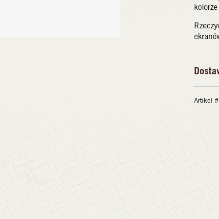
kolorze
Rzeczyw
ekranó
Dosta
Artikel