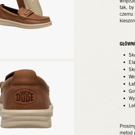
wnętrze
tak, by
czemu s
kieszon
GŁÓWN
Sk
El
Sk
We
Ła
Go
Wy
Le
Prosim
metod 