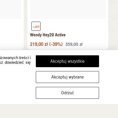
Wendy Hey2O Active
219,00
zł
(-39%)
359,00
zł
izowanych treści i
Akceptuj wszystkie
sz dowiedzieć się
Akceptuj wybrane
FILTRUJ ROZMIARY
Odrzuć