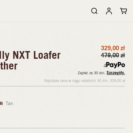
329,00
zł
ly NXT Loafer
479,00
zł
ther
Szczegóły.
Zapłać za 30 dni.
Najniższa cena w ciągu ostatnich 30 dni:
329,00
zł
OR
Tan