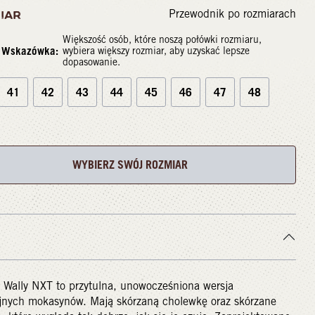
Przewodnik po rozmiarach
IAR
Większość osób, które noszą połówki rozmiaru,
Wskazówka:
wybiera większy rozmiar, aby uzyskać lepsze
dopasowanie.
41
42
43
44
45
46
47
48
WYBIERZ SWÓJ ROZMIAR
 Wally NXT to przytulna, unowocześniona wersja
yjnych mokasynów. Mają skórzaną cholewkę oraz skórzane