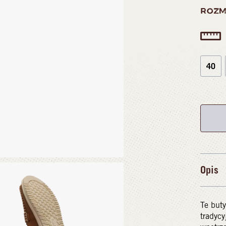
ROZM
40
Opis
Te buty
tradyc