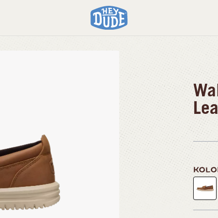
ther
Wal
Lea
KOL