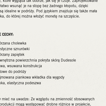
, które wygląda tak dobrze, jak się je czuje. Zaprojektowane
 łatwo wsunąć je na stopę bez żadnego kłopotu, dzięki
ą idealne w podróży. Pod językiem znajduje się także mała
ka, do której można włożyć monetę na szczęście.
E CECHY:
órzana cholewka
astyczne sznurówki
órzany zapiętek
wnętrzna powierzchnia pokryta skórą Dudesole
twa, wsuwana konstrukcja
towe do podróży
jmowana piankowa wkładka dla wygody
kka, elastyczna podeszwa
y mieć na uwadze: Ze względu na zmienność stosowanych
produkcji mogą występować drobne różnice w projekcie,