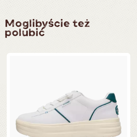
Moglibyście też
polubić