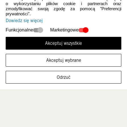
Koszty dostawy
o wykorzystaniu plików cookie i partnerach oraz
zmodyfikować swoją zgodę za pomocą "Preferencji
Odstąp od umowy tutaj
prywatności".
Dowiedz się więcej
Reklamacje
Funkcjonalne
Marketingowe
Formularz kontaktowy
Często zadawane pytania
Akceptuj wszystkie
Tabela rozmiarów
Akceptuj wybrane
Czyszczenie butów
FILTRUJ ROZMIARY
Odrzuć
FIRMA
O Heydude
Regulamin sklepu
Polityka prywatności