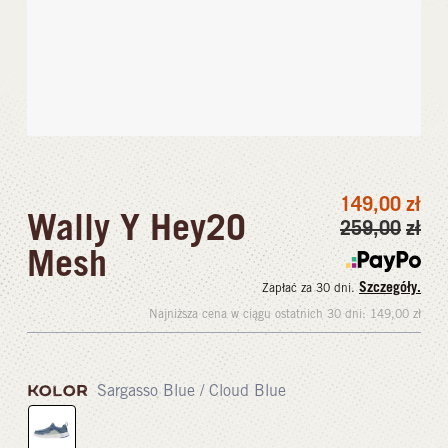
149,00
zł
Wally Y Hey2O
259,00
zł
Mesh
Szczegóły.
Zapłać za 30 dni.
Najniższa cena w ciągu ostatnich 30 dni:
149,00
zł
KOLOR
Sargasso Blue / Cloud Blue