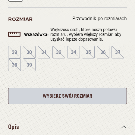
Przewodnik po rozmiarach
ROZMIAR
Większość osób, które noszą połówki
Wskazówka:
rozmiaru, wybiera większy rozmiar, aby
uzyskać lepsze dopasowanie.
29
30
31
32
34
35
36
37
38
39
WYBIERZ SWÓJ ROZMIAR
Opis