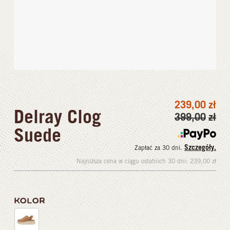
239,00
zł
Delray Clog
399,00
zł
Suede
Szczegóły.
Zapłać za 30 dni.
Najniższa cena w ciągu ostatnich 30 dni:
239,00
zł
KOLOR