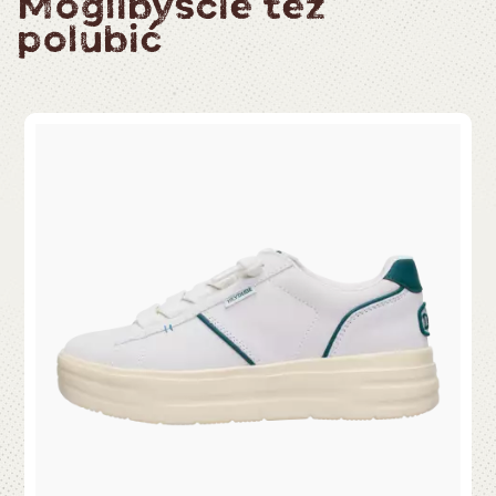
Moglibyście też
polubić