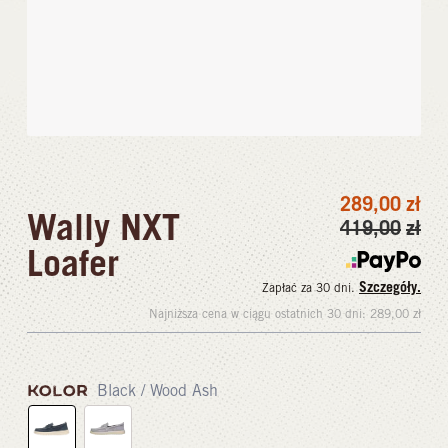
289,00
zł
Wally NXT
419,00
zł
Loafer
Szczegóły.
Zapłać za 30 dni.
Najniższa cena w ciągu ostatnich 30 dni:
289,00
zł
KOLOR
Black / Wood Ash