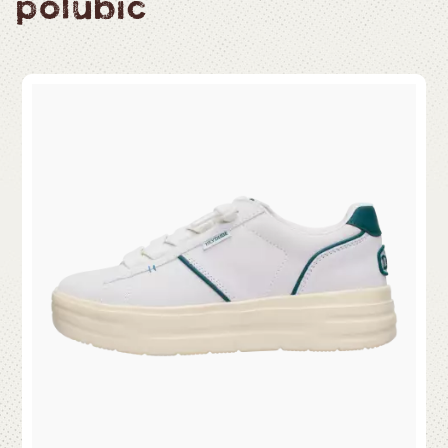
polubić