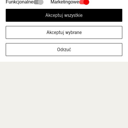
Nowości
Damskie
Funkcjonalne
Marketingowe
Akceptuj wszystkie
Akceptuj wybrane
FILTRUJ ROZMIARY
Odrzuć
Mężczyźni
Dzieci