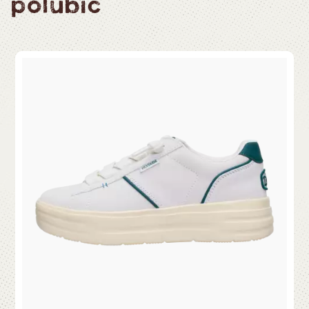
polubić