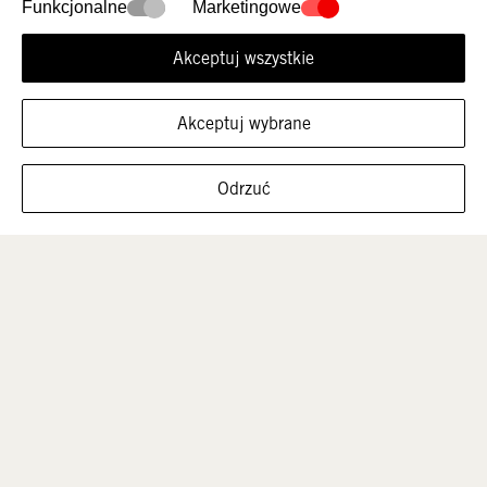
Nowości
Damskie
Funkcjonalne
Marketingowe
Akceptuj wszystkie
Akceptuj wybrane
FILTRUJ ROZMIARY
Odrzuć
Mężczyźni
Dzieci