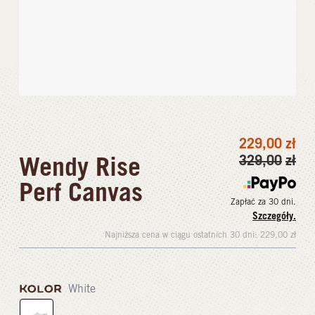
229,00
zł
Wendy Rise
329,00
zł
Perf Canvas
Zapłać za 30 dni.
Szczegóły.
Najniższa cena w ciągu ostatnich 30 dni:
229,00
zł
KOLOR
White