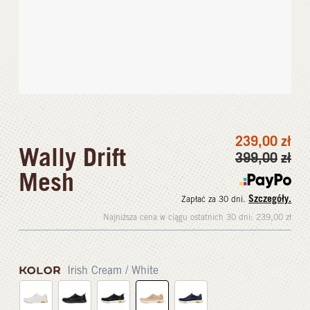
239,00
zł
Wally Drift
399,00
zł
Mesh
Szczegóły.
Zapłać za 30 dni.
Najniższa cena w ciągu ostatnich 30 dni:
239,00
zł
KOLOR
Irish Cream / White