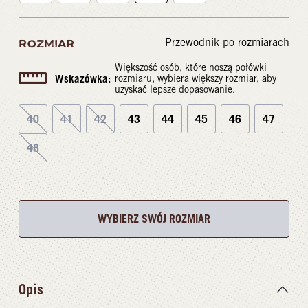
Przewodnik po rozmiarach
ROZMIAR
Większość osób, które noszą połówki
Wskazówka:
rozmiaru, wybiera większy rozmiar, aby
uzyskać lepsze dopasowanie.
40
41
42
43
44
45
46
47
48
WYBIERZ SWÓJ ROZMIAR
Opis