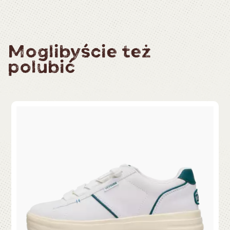
Moglibyście też
polubić