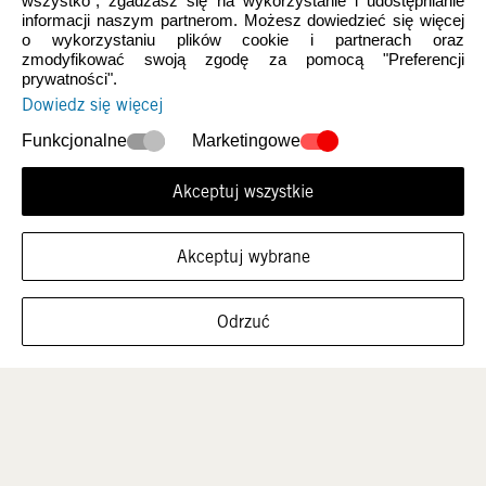
wszystko", zgadzasz się na wykorzystanie i udostępnianie
informacji naszym partnerom. Możesz dowiedzieć się więcej
o wykorzystaniu plików cookie i partnerach oraz
zmodyfikować swoją zgodę za pomocą "Preferencji
prywatności".
Dowiedz się więcej
Nowości
Damskie
Funkcjonalne
Marketingowe
Akceptuj wszystkie
Akceptuj wybrane
FILTRUJ ROZMIARY
Odrzuć
Mężczyźni
Dzieci