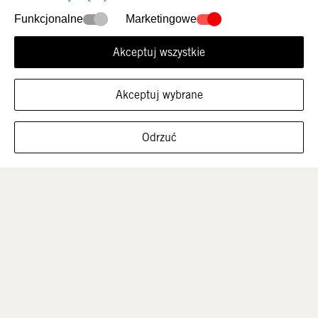
Nowości
Damskie
Funkcjonalne
Marketingowe
Akceptuj wszystkie
Akceptuj wybrane
FILTRUJ ROZMIARY
Odrzuć
Mężczyźni
Dzieci