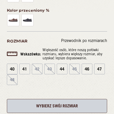
Kolor przeceniony %
Przewodnik po rozmiarach
ROZMIAR
Większość osób, które noszą połówki
Wskazówka:
rozmiaru, wybiera większy rozmiar, aby
uzyskać lepsze dopasowanie.
40
41
42
43
44
45
46
47
48
WYBIERZ SWÓJ ROZMIAR