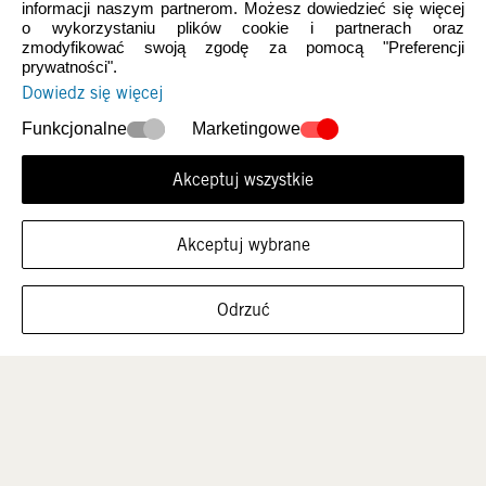
informacji naszym partnerom. Możesz dowiedzieć się więcej
o wykorzystaniu plików cookie i partnerach oraz
zmodyfikować swoją zgodę za pomocą "Preferencji
prywatności".
Dowiedz się więcej
Nowości
Damskie
Funkcjonalne
Marketingowe
Akceptuj wszystkie
Akceptuj wybrane
FILTRUJ ROZMIARY
Odrzuć
Mężczyźni
Dzieci