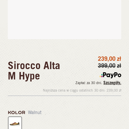
239,00
zł
Sirocco Alta
399,00
zł
M Hype
Szczegóły.
Zapłać za 30 dni.
Najniższa cena w ciągu ostatnich 30 dni:
239,00
zł
KOLOR
Walnut