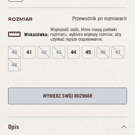
Przewodnik po rozmiarach
ROZMIAR
Większość osób, które noszą połówki
Wskazówka:
rozmiaru, wybiera większy rozmiar, aby
uzyskać lepsze dopasowanie.
40
41
42
43
44
45
46
47
48
WYBIERZ SWÓJ ROZMIAR
Opis