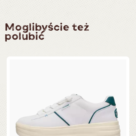
Moglibyście też
polubić