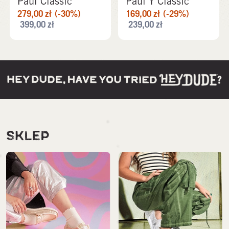
Paul Classic
Paul Y Classic
279,00
zł
(-30%)
169,00
zł
(-29%)
399,00
zł
239,00
zł
SKLEP