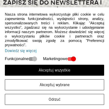
ZAPISZ SIĘ DO NEWSLETTERA I
ZGARNIJ KORZYŚCI
Nasza strona internetowa wykorzystuje pliki cookie w celu
zapewnienia funkcjonalności, wydajności strony, analizy,
spersonalizowanych treści i reklam. Klikając "Akceptuj
wszystko", zgadzasz się na wykorzystanie i udostępnianie
informacji naszym partnerom. Możesz dowiedzieć się więcej
o wykorzystaniu plików cookie i partnerach oraz
zmodyfikować swoją zgodę za pomocą "Preferencji
prywatności".
Śledź nas w mediach społecznościowych
Dowiedz się więcej
Funkcjonalne
Marketingowe
Akceptuj wszystkie
© 2026 Heydude. Proszę zauważyć, że ta witryna jest niezależna od
Akceptuj wybrane
ARKROD Sp. z o.o., autoryzowanego dystrybutora Crocs Europe B.V.
d/b/a Heydude.
Polityka prywatności
Odrzuć