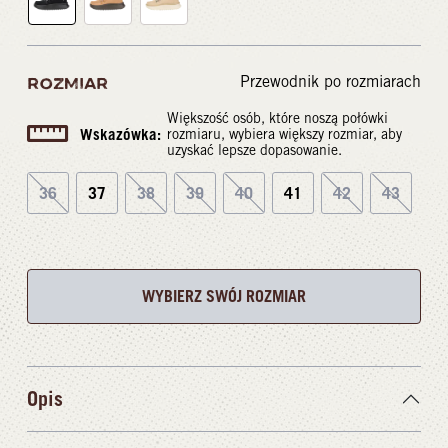
Przewodnik po rozmiarach
ROZMIAR
Większość osób, które noszą połówki
Wskazówka:
rozmiaru, wybiera większy rozmiar, aby
uzyskać lepsze dopasowanie.
36
37
38
39
40
41
42
43
WYBIERZ SWÓJ ROZMIAR
Opis