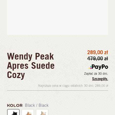
289,00
zł
Wendy Peak
479,00
zł
Apres Suede
Cozy
Zapłać za 30 dni.
Szczegóły.
Najniższa cena w ciągu ostatnich 30 dni:
289,00
zł
KOLOR
Black / Black