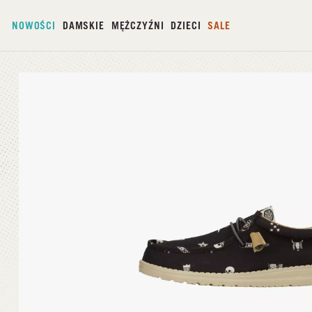
NOWOŚCI
DAMSKIE
MĘŻCZYŹNI
DZIECI
SALE
Strona główna
/
Wally Stars N Skulls 