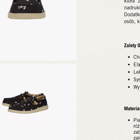
która 
nadruk
Dodatko
osób, k
Zalety 
Ch
El
Le
Sy
Wy
Materiał
Pi
ró
za
za