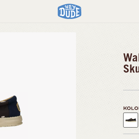
Print
Wal
Sku
KOL