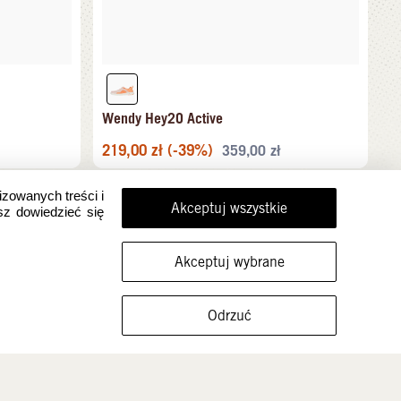
Wendy Hey2O Active
219,00
zł
(-39%)
359,00
zł
izowanych treści i
Akceptuj wszystkie
sz dowiedzieć się
Akceptuj wybrane
FILTRUJ ROZMIARY
Odrzuć