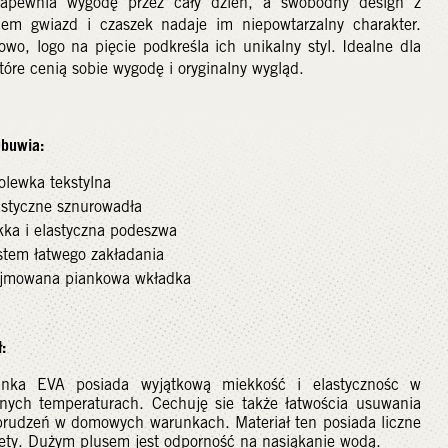
zapewnia wygodę przez cały dzień, a swobodny design z
iem gwiazd i czaszek nadaje im niepowtarzalny charakter.
wo, logo na pięcie podkreśla ich unikalny styl. Idealne dla
tóre cenią sobie wygodę i oryginalny wygląd.
Obuwia:
olewka tekstylna
astyczne sznurowadła
kka i elastyczna podeszwa
stem łatwego zakładania
jmowana piankowa wkładka
:
anka EVA posiada wyjątkową miekkość i elastycznośc w
żnych temperaturach. Cechuję sie także łatwościa usuwania
brudzeń w domowych warunkach. Materiał ten posiada liczne
lety. Dużym plusem jest odporność na nasiąkanie wodą.