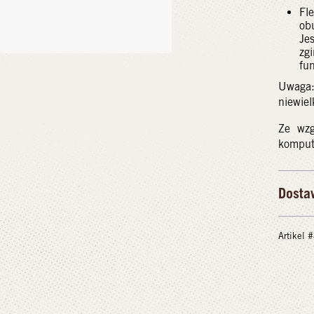
Fl
ob
Je
zg
fun
Uwaga:
niewiel
Ze wzg
kompute
Dosta
Artikel