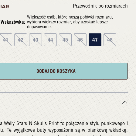
Przewodnik po rozmiarach
IAR
Większość osób, które noszą połówki rozmiaru,
Wskazówka:
wybiera większy rozmiar, aby uzyskać lepsze
dopasowanie.
41
42
43
44
45
46
47
48
DODAJ DO KOSZYKA
a Wally Stars N Skulls Print to połączenie stylu punkowego i
tu. Te wyjątkowe buty wyposażone są w piankową wkładkę,