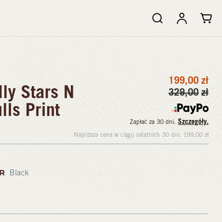
199,00
zł
ly Stars N
329,00
zł
lls Print
Szczegóły.
Zapłać za 30 dni.
Najniższa cena w ciągu ostatnich 30 dni:
199,00
zł
OR
Black