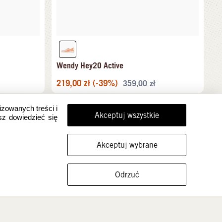
Wendy Hey2O Active
219,00
zł
(-39%)
359,00
zł
izowanych treści i
Akceptuj wszystkie
sz dowiedzieć się
Akceptuj wybrane
FILTRUJ ROZMIARY
Odrzuć