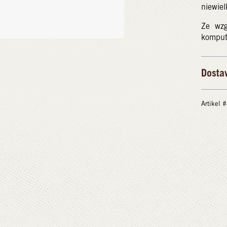
niewiel
Ze wzg
kompute
Dosta
Artikel