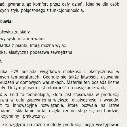
ać, gwarantując komfort przez cały dzień. Idealne dla osób
cych stylu połączonego z funkcjonalnością.
Obuwia:
olewka ze skóry
twy system sznurowania
ładka z pianki, którą można wyjąć
kka, elastyczna podeszwa zewnętrzna
:
anka EVA posiada wyjątkową miekkość i elastycznośc w
żnych temperaturach. Cechuję sie także łatwościa usuwania
brudzeń w domowych warunkach. Materiał ten posiada liczne
lety. Dużym plusem jest odporność na nasiąkanie wodą.
ex & Fold to technologia, która jest stosowana w produkcji
uwia w celu zapewnienia większej elastyczności i wygody.
st to innowacyjne rozwiązanie, które pozwala na łatwe
inanie i składanie buta, dzięki czemu staje się on bardziej
kcjonalny i praktyczny.
 Ze względu na różne metody produkcji mogą występować