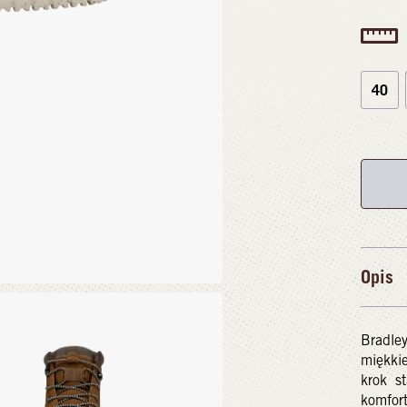
40
Opis
Bradley
miękkie
krok s
komfor