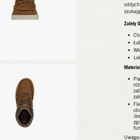
oddych
szukają
Zalety 
Ch
Ła
Wk
Le
Materiał
Pi
ró
za
za
Fl
ob
Je
zg
fun
Uwaga: