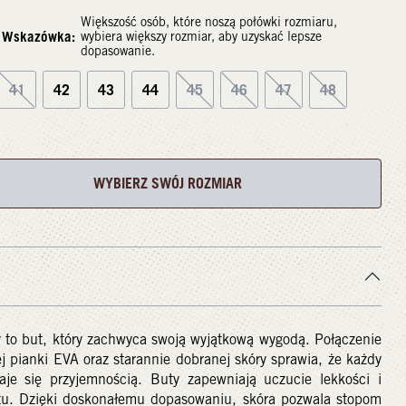
Większość osób, które noszą połówki rozmiaru,
Wskazówka:
wybiera większy rozmiar, aby uzyskać lepsze
dopasowanie.
41
42
43
44
45
46
47
48
WYBIERZ SWÓJ ROZMIAR
 to but, który zachwyca swoją wyjątkową wygodą. Połączenie
j pianki EVA oraz starannie dobranej skóry sprawia, że każdy
taje się przyjemnością. Buty zapewniają uczucie lekkości i
tu. Dzięki doskonałemu dopasowaniu, skóra pozwala stopom