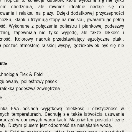
 Tropical to kolekcja klapków, która wyróżnia się nie tylko
rtem chodzenia, ale również idealnie nadaje się do
owania i relaksu na plaży. Dzięki dodatkowej przyczepności
óżku, klapki utrzymują stopy na miejscu, gwarantując pełną
ność. Wykonane z połączenia poliestru i piankowej podeszwy
rznej, zapewniają nie tylko wygodę, ale także lekkość i
czność. Kolorowy nadruk przedstawiający egzotyczne ptaki,
 poczuć atmosferę rajskiej wyspy, gdziekolwiek byś się nie
.
uta:
chnologia Flex & Fold
gulowany, poliestrowy pasek
tralekka podeszwa zewnętrzna
:
anka EVA posiada wyjątkową miekkość i elastycznośc w
żnych temperaturach. Cechuję sie także łatwościa usuwania
brudzeń w domowych warunkach. Materiał ten posiada liczne
lety. Dużym plusem jest odporność na nasiąkanie wodą.