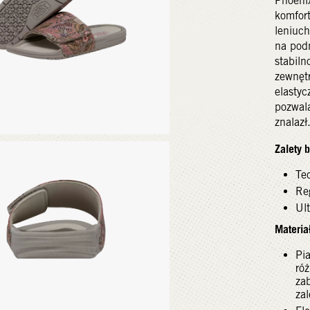
Phoenix
komfo
leniuch
na podn
stabil
zewnęt
elasty
pozwala
znalazł
Zalety b
Te
Re
Ul
Materiał
Pi
ró
za
za