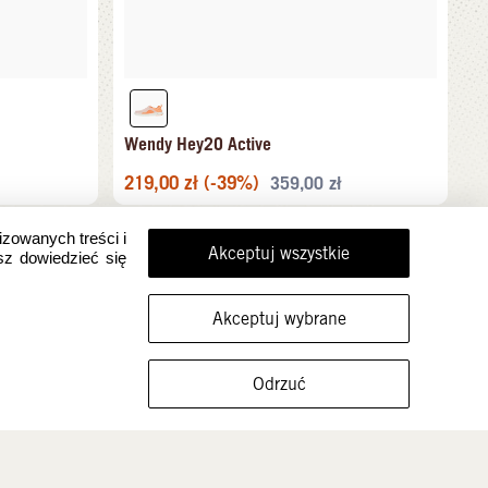
Wendy Hey2O Active
219,00
zł
(-39%)
359,00
zł
izowanych treści i
Akceptuj wszystkie
sz dowiedzieć się
Akceptuj wybrane
FILTRUJ ROZMIARY
Odrzuć