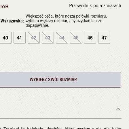
Przewodnik po rozmiarach
IAR
Większość osób, które noszą połówki rozmiaru,
Wskazówka:
wybiera większy rozmiar, aby uzyskać lepsze
dopasowanie.
40
41
42
43
44
45
46
47
WYBIERZ SWÓJ ROZMIAR