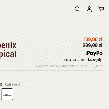
139,00
zł
enix
239,00
zł
pical
Szczegóły.
Zapłać za 30 dni.
Najniższa cena w ciągu ostatnich 30 dni:
139,00
zł
OR
Sail On Sailor