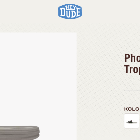
Pho
Tro
KOL