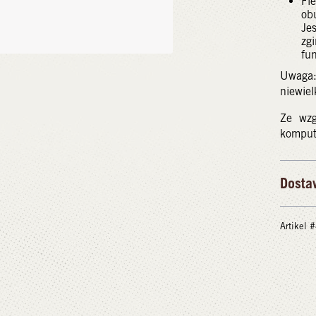
Fl
ob
Je
zg
fun
Uwaga:
niewiel
Ze wzg
kompute
Dosta
Artikel