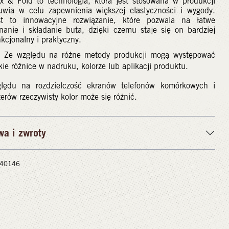
ex & Fold to technologia, która jest stosowana w produkcji
uwia w celu zapewnienia większej elastyczności i wygody.
st to innowacyjne rozwiązanie, które pozwala na łatwe
inanie i składanie buta, dzięki czemu staje się on bardziej
kcjonalny i praktyczny.
 Ze względu na różne metody produkcji mogą występować
kie różnice w nadruku, kolorze lub aplikacji produktu.
lędu na rozdzielczość ekranów telefonów komórkowych i
rów rzeczywisty kolor może się różnić.
wa i zwroty
 #40146