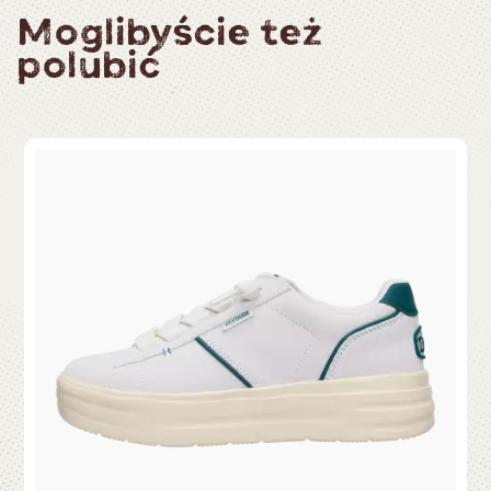
Moglibyście też
polubić