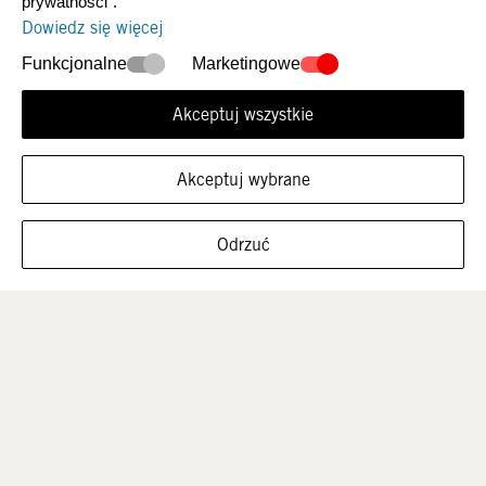
prywatności".
Dowiedz się więcej
Nowości
Damskie
Funkcjonalne
Marketingowe
Akceptuj wszystkie
Akceptuj wybrane
FILTRUJ ROZMIARY
Odrzuć
Mężczyźni
Dzieci