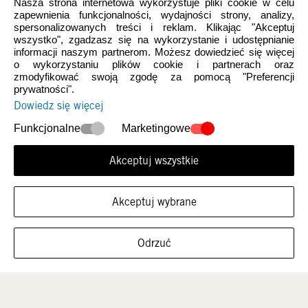
Nasza strona internetowa wykorzystuje pliki cookie w celu
zapewnienia funkcjonalności, wydajności strony, analizy,
spersonalizowanych treści i reklam. Klikając "Akceptuj
wszystko", zgadzasz się na wykorzystanie i udostępnianie
informacji naszym partnerom. Możesz dowiedzieć się więcej
o wykorzystaniu plików cookie i partnerach oraz
zmodyfikować swoją zgodę za pomocą "Preferencji
prywatności".
Dowiedz się więcej
Nowości
Damskie
Funkcjonalne
Marketingowe
Akceptuj wszystkie
Akceptuj wybrane
FILTRUJ ROZMIARY
Odrzuć
Mężczyźni
Dzieci