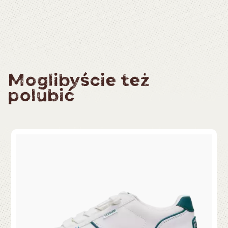
Moglibyście też
polubić