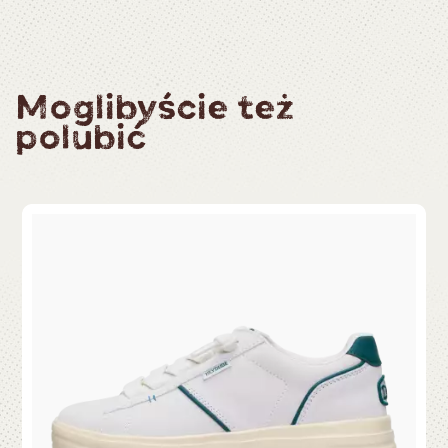
Moglibyście też
polubić