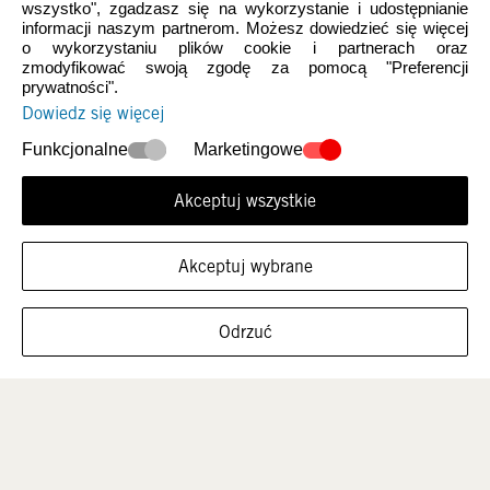
wszystko", zgadzasz się na wykorzystanie i udostępnianie
informacji naszym partnerom. Możesz dowiedzieć się więcej
o wykorzystaniu plików cookie i partnerach oraz
zmodyfikować swoją zgodę za pomocą "Preferencji
prywatności".
Dowiedz się więcej
Nowości
Damskie
Funkcjonalne
Marketingowe
Akceptuj wszystkie
Akceptuj wybrane
FILTRUJ ROZMIARY
Odrzuć
Mężczyźni
Dzieci