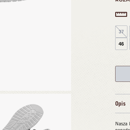
37
46
Opis
Nasza k