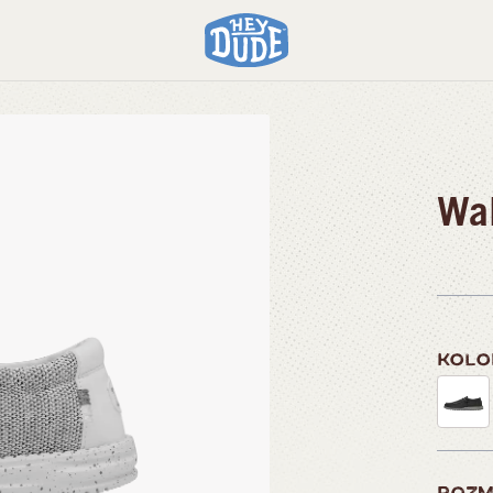
Wal
KOL
ROZM