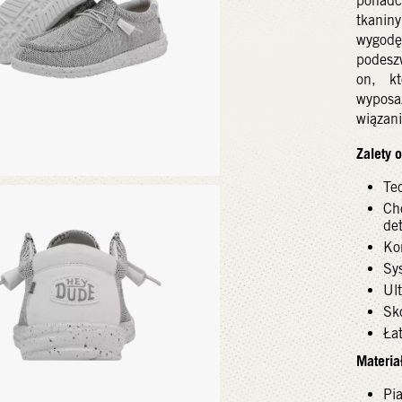
ponadc
tkanin
wygodę
podesz
on, kt
wypos
wiązani
Zalety 
Te
Ch
de
Ko
Sy
Ul
Sk
Ła
Materiał
Pi