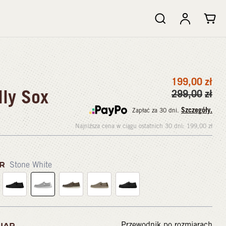
199,00
zł
ly Sox
299,00
zł
Szczegóły.
Zapłać za 30 dni.
Najniższa cena w ciągu ostatnich 30 dni:
199,00
zł
OR
Stone White
Przewodnik po rozmiarach
IAR