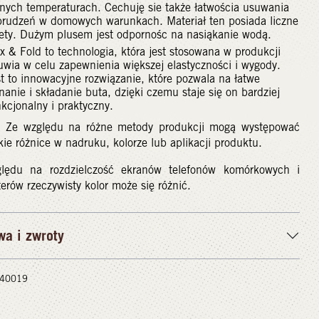
żnych temperaturach. Cechuję sie także łatwościa usuwania
brudzeń w domowych warunkach. Materiał ten posiada liczne
lety. Dużym plusem jest odpornośc na nasiąkanie wodą.
x & Fold to technologia, która jest stosowana w produkcji
uwia w celu zapewnienia większej elastyczności i wygody.
t to innowacyjne rozwiązanie, które pozwala na łatwe
nanie i składanie buta, dzięki czemu staje się on bardziej
kcjonalny i praktyczny.
 Ze względu na różne metody produkcji mogą występować
kie różnice w nadruku, kolorze lub aplikacji produktu.
lędu na rozdzielczość ekranów telefonów komórkowych i
rów rzeczywisty kolor może się różnić.
wa i zwroty
 #40019