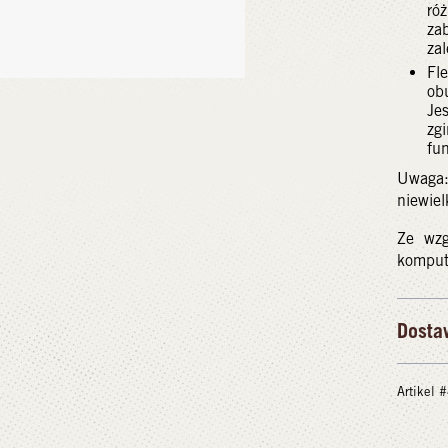
ró
za
za
Fle
ob
Jes
zgi
fun
Uwaga:
niewiel
Ze wzg
kompute
Dosta
Artikel