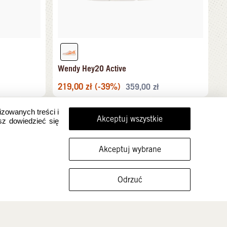
Wendy Hey2O Active
219,00
zł
(-39%)
359,00
zł
izowanych treści i
Akceptuj wszystkie
sz dowiedzieć się
Akceptuj wybrane
FILTRUJ ROZMIARY
Odrzuć