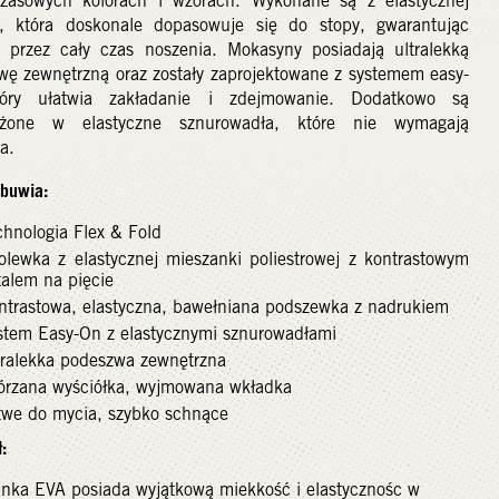
zasowych kolorach i wzorach. Wykonane są z elastycznej
y, która doskonale dopasowuje się do stopy, gwarantując
 przez cały czas noszenia. Mokasyny posiadają ultralekką
wę zewnętrzną oraz zostały zaprojektowane z systemem easy-
óry ułatwia zakładanie i zdejmowanie. Dodatkowo są
ażone w elastyczne sznurowadła, które nie wymagają
a.
obuwia:
chnologia Flex & Fold
olewka z elastycznej mieszanki poliestrowej z kontrastowym
talem na pięcie
ntrastowa, elastyczna, bawełniana podszewka z nadrukiem
stem Easy-On z elastycznymi sznurowadłami
tralekka podeszwa zewnętrzna
órzana wyściółka, wyjmowana wkładka
twe do mycia, szybko schnące
:
anka EVA posiada wyjątkową miekkość i elastycznośc w