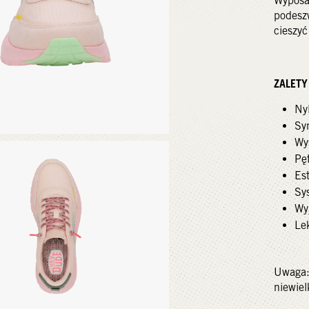
Wyposa
podeszw
cieszyć
ZALET
Ny
Sy
Wyś
Pęt
Es
Sy
Wy
Le
Uwaga:
niewiel