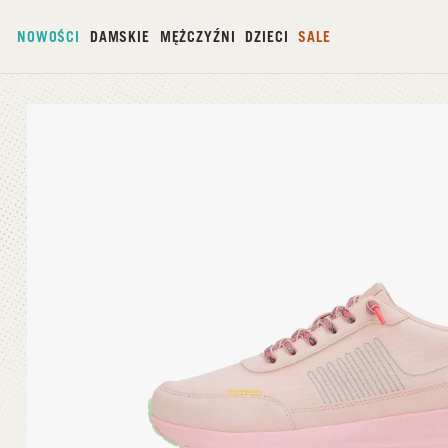
NOWOŚCI
DAMSKIE
MĘŻCZYŹNI
DZIECI
SALE
Strona główna
/
Sirocco Alta W Frien