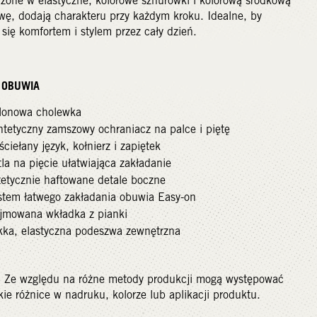
żone w elastyczne, kolorowe sznurówki i kolorową środkową
ę, dodają charakteru przy każdym kroku. Idealne, by
 się komfortem i stylem przez cały dzień.
Y OBUWIA
lonowa cholewka
ntetyczny zamszowy ochraniacz na palce i piętę
ciełany język, kołnierz i zapiętek
la na pięcie ułatwiająca zakładanie
tetycznie haftowane detale boczne
stem łatwego zakładania obuwia Easy-on
jmowana wkładka z pianki
kka, elastyczna podeszwa zewnętrzna
 Ze względu na różne metody produkcji mogą występować
kie różnice w nadruku, kolorze lub aplikacji produktu.