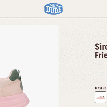
dship Lace
Sir
Fri
KOL