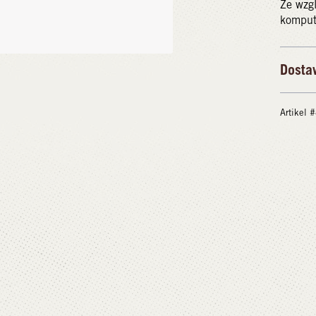
Ze wzg
kompute
Dosta
Artikel