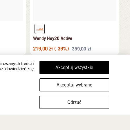
Wendy Hey2O Active
219,00
zł
(-39%)
359,00
zł
izowanych treści i
Akceptuj wszystkie
sz dowiedzieć się
Akceptuj wybrane
FILTRUJ ROZMIARY
Odrzuć