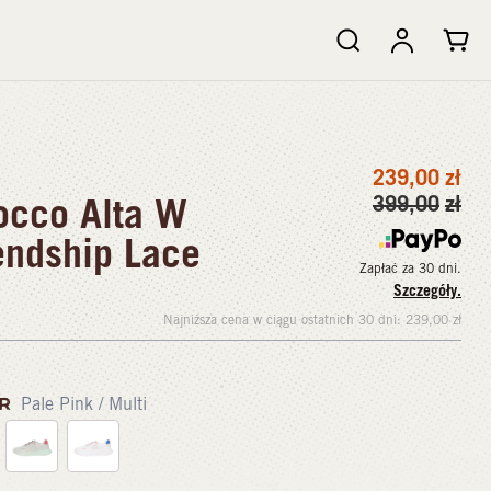
239,00
zł
occo Alta W
399,00
zł
endship Lace
Zapłać za 30 dni.
Szczegóły.
Najniższa cena w ciągu ostatnich 30 dni:
239,00
zł
OR
Pale Pink / Multi