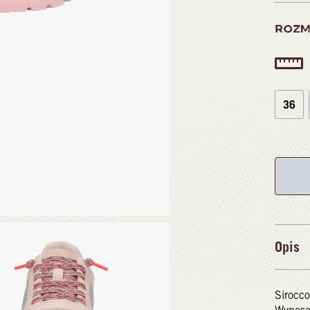
ROZM
36
Opis
Sirocco