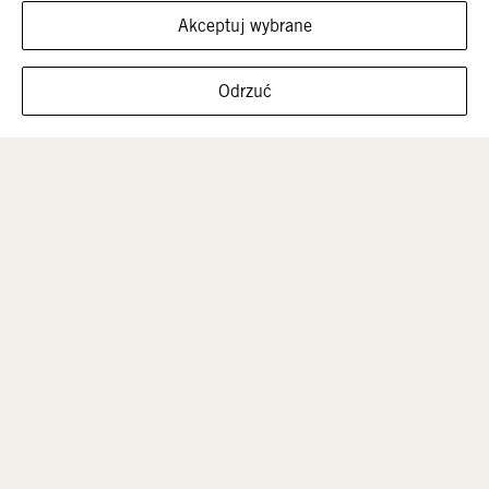
Akceptuj wybrane
FILTRUJ ROZMIARY
Odrzuć
Mężczyźni
Dzieci
Sale
POMOC