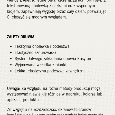
Wendy Eyelet to letnie buty, które łączą komfort i styl. Z
teksturowaną cholewką z oczkami oraz wygodnym
krojem, zapewniają wygodę przez cały dzień, pozwalając
Ci cieszyć się modnym wyglądem.
ZALETY OBUWIA
Tekstylna cholewka i podeszwa
Elastyczne sznurowadła
System łatwego zakładania obuwia Easy-on
Wyjmowana wkładka z pianki
Lekka, elastyczna podeszwa zewnętrzna
Uwaga: Ze względu na różne metody produkcji mogą
występować niewielkie różnice w nadruku, kolorze lub
aplikacji produktu.
Ze względu na rozdzielczość ekranów telefonów