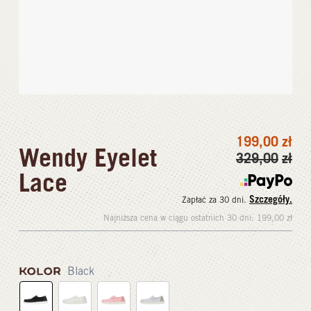
199,00
zł
Wendy Eyelet
329,00
zł
Lace
Szczegóły.
Zapłać za 30 dni.
Najniższa cena w ciągu ostatnich 30 dni:
199,00
zł
KOLOR
Black