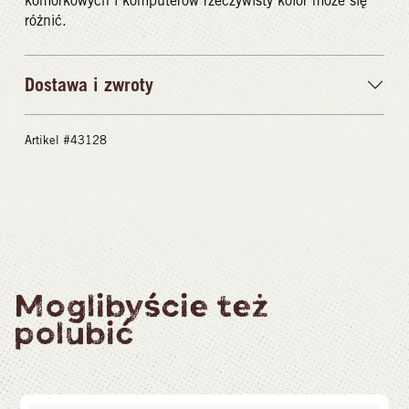
komórkowych i komputerów rzeczywisty kolor może się
różnić.
Dostawa i zwroty
Artikel #43128
Moglibyście też
polubić