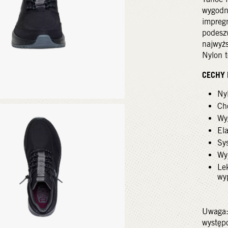
wygodn
impreg
podeszw
najwyżs
Nylon t
CECHY 
Ny
Ch
Wy
El
Sy
Wy
Le
wy
Uwaga:
występo