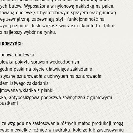
ych butów. Wyposażone w nylonową nakładkę na palce,
nowaną cholewkę z hydrofobowym sprayem oraz gumową
ę zewnętrzną, zapewniają styl i funkcjonalność na
zym poziomie. Jeśli szukasz świeżości i komfortu, Tahoe
o najlepszy wybór na rynku.
I KORZYŚCI:
lonowa cholewka
olewka pokryta sprayem wodoodpornym
godne paski na pięcie ułatwiające zakładanie
astyczne sznurowadła z uchwytem na sznurowadła
stem łatwego zakładania
jmowana wkładka z pianki
kka, antypoślizgowa podeszwa zewnętrzna z gumowymi
pustkami
 ze względu na zastosowanie różnych metod produkcji mogą
wać niewielkie różnice w nadruku, kolorze lub zastosowaniu