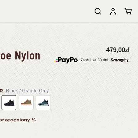
479,00
zł
oe Nylon
Szczegóły.
Zapłać za 30 dni.
OR
Black / Granite Grey
 przeceniony %