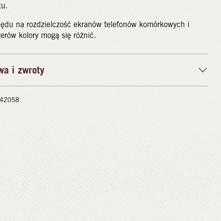
tu.
lędu na rozdzielczość ekranów telefonów komórkowych i
rów kolory mogą się różnić.
wa i zwroty
 #42058