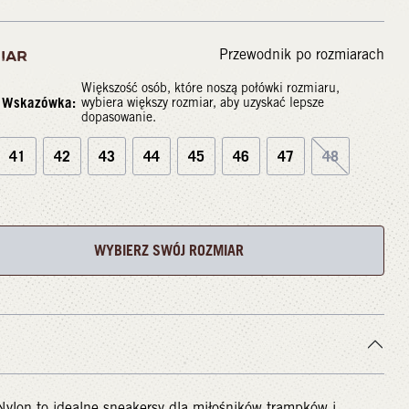
Przewodnik po rozmiarach
IAR
Większość osób, które noszą połówki rozmiaru,
Wskazówka:
wybiera większy rozmiar, aby uzyskać lepsze
dopasowanie.
41
42
43
44
45
46
47
48
WYBIERZ SWÓJ ROZMIAR
ylon to idealne sneakersy dla miłośników trampków i