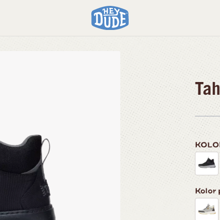
Tah
KOL
Kolor