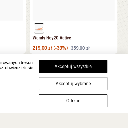
Wendy Hey2O Active
219,00
zł
(-39%)
359,00
zł
izowanych treści i
Akceptuj wszystkie
sz dowiedzieć się
Akceptuj wybrane
FILTRUJ ROZMIARY
Odrzuć