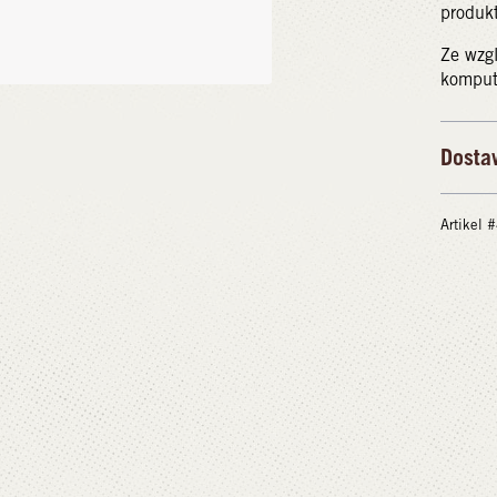
produk
Ze wzg
kompute
Dosta
Artikel