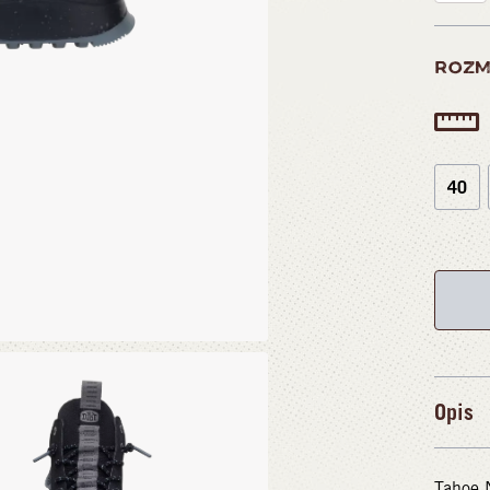
ROZM
40
Opis
Tahoe N